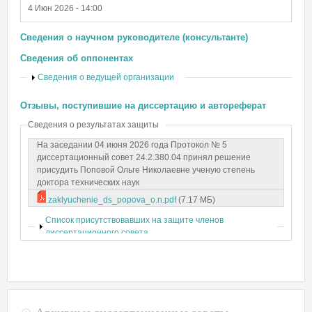
4 Июн 2026 - 14:00
Сведения о научном руководителе (консультанте)
Сведения об оппонентах
Показать
Сведения о ведущей организации
Отзывы, поступившие на диссертацию и автореферат
Сведения о результатах защиты
На заседании 04 июня 2026 года Протокол № 5
диссертационный совет 24.2.380.04 принял решение
присудить Поповой Ольге Николаевне ученую степень
доктора технических наук
zaklyuchenie_ds_popova_o.n.pdf
(7.17 МБ)
Показать
Список присутствовавших на защите членов
диссертационного совета