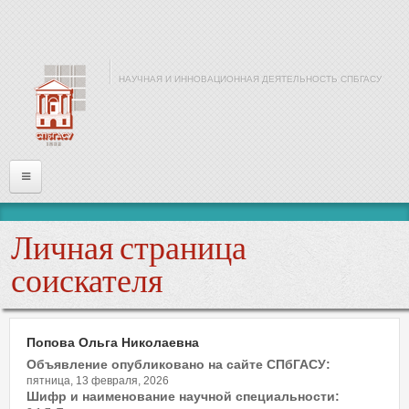
Перейти к основному содержанию
НАУЧНАЯ И ИННОВАЦИОННАЯ ДЕЯТЕЛЬНОСТЬ СПБГАСУ
Главная
Личная страница
Информация
соискателя
Войти
Попова Ольга Николаевна
Имя или почта
*
Объявление опубликовано на сайте СПбГАСУ:
пятница, 13 февраля, 2026
Шифр и наименование научной специальности: