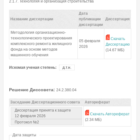
Пароль
*
2.1.7. Технология и организация строительства
Дата
Название диссертации
публикации
Диссертация
Забыли пароль?
диссертации
Методология организационно-
технологического проектирования
Скачать
05 февраля
комплексного ремонта жилищного
Диссертацию
2026
фонда на основе методов
(14.67 МБ)
машинного обучения
Искомая ученая степень:
д.т.н.
Решение Диссовета:
24.2.380.04
Заседание Диссертационного совета
Автореферат
Диссертация принята к защите
Скачать Автореферат
12 февраля 2026
(2.34 МБ)
Протокол №2
Дата защиты