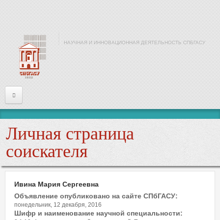
Перейти к основному содержанию
НАУЧНАЯ И ИННОВАЦИОННАЯ ДЕЯТЕЛЬНОСТЬ СПБГАСУ
Главная
Личная страница
Информация
соискателя
Войти
Ивина Мария Сергеевна
Имя или почта
*
Объявление опубликовано на сайте СПбГАСУ:
понедельник, 12 декабря, 2016
Шифр и наименование научной специальности: