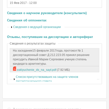
15 Фев 2017 - 12:00
Сведения о научном руководителе (консультанте)
Сведения об оппонентах
Показать
Сведения о ведущей организации
Отзывы, поступившие на диссертацию и автореферат
Сведения о результатах защиты
На заседании15 февраля 2017года, протокол № 1
диссертационный совет Д 212.223.05 принял решение
присудить Ивиной Марии Сергеевне ученую степень
кандидата архитектуры.
zaklyuchenie_ds_na_sayt.pdf
(7.92 МБ)
Показать
Список присутствовавших на защите членов
диссертационного совета