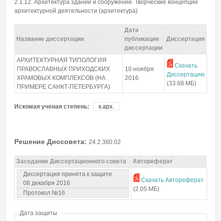
Пароль
*
2.1.12. Архитектура зданий и сооружений. Творческие концепции
архитектурной деятельности (архитектура)
Дата
Забыли пароль?
Название диссертации
публикации
Диссертация
диссертации
АРХИТЕКТУРНАЯ ТИПОЛОГИЯ
Скачать
ПРАВОСЛАВНЫХ ПРИХОДСКИХ
10 ноября
Диссертацию
ХРАМОВЫХ КОМПЛЕКСОВ (НА
2016
(33.68 МБ)
ПРИМЕРЕ САНКТ-ПЕТЕРБУРГА)
Искомая ученая степень:
к.арх.
Решение Диссовета:
24.2.380.02
Заседание Диссертационного совета
Автореферат
Диссертация принята к защите
Скачать Автореферат
08 декабря 2016
(2.05 МБ)
Протокол №16
Дата защиты