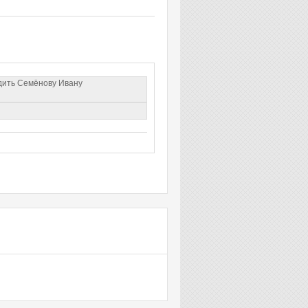
дить Семёнову Ивану