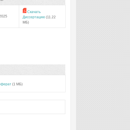
Скачать
2025
Диссертацию
(11.22
МБ)
еферат
(1 МБ)