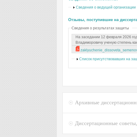
Показать
Сведения о ведущей организации
Отзывы, поступившие на диссерт
Сведения о результатах защиты
На заседании 12 февраля 2026 го
Владиморовичу ученую степень кан
zaklyuchenie_dissoveta_semenov_
Показать
Список присутствовавших на за
Архивные диссертационн
Диссертационные советы,