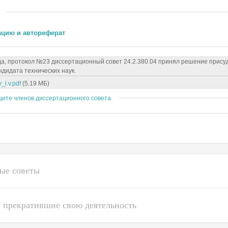
ацию и автореферат
да, протокол №23 диссертационный совет 24.2.380.04 принял решение прису
дидата технических наук.
i.v.pdf
(5.19 МБ)
щите членов диссертационного совета
ые советы
 прекратившие свою деятельность