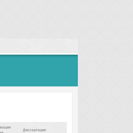
икации
Диссертация
ии