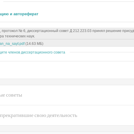
ацию и автореферат
а, протокол № 6, диссертационный совет Д 212.223.03 принял решение прису
ра технических наук.
an_na_sayt.pdf
(14.63 МБ)
щите членов диссертационного совета
ые советы
 прекратившие свою деятельность