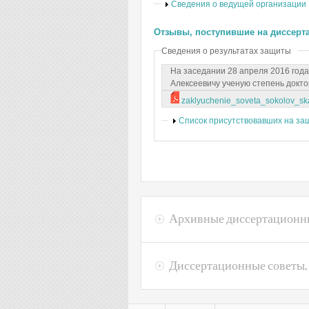
Показать
Сведения о ведущей организации
Отзывы, поступившие на диссерт
Сведения о результатах защиты
На заседании 28 апреля 2016 год
Алексеевичу ученую степень докто
zaklyuchenie_soveta_sokolov_sk
Показать
Список присутствовавших на за
Архивные диссертационн
Диссертационные советы,