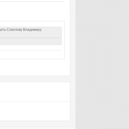
дить Соколову Владимиру