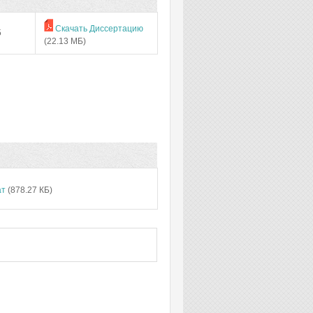
Скачать Диссертацию
5
(22.13 МБ)
ат
(878.27 КБ)