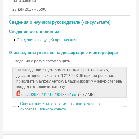
Дата защиты
27 Дек 2017 - 15:00
Сведения о научном руководителе (консультанте)
Сведения об оппонентах
Показать
Сведения о ведущей организации
Отзывы, поступившие на диссертацию и автореферат
Сведения о результатах защиты
На заседании 27декабря 2017 года, протокол № 26,
диссертационный совет Д 212.223.06 принял решение
присудить Малкову Антону Владимировичу ученую степень
кандидата технических наук.
doc00368220171229063342.pdf
(2.77 МБ)
Показать
Список присутствовавших на защите членов
диссертационного совета