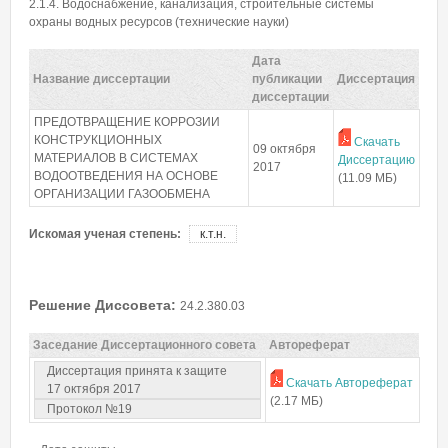
Пароль
*
2.1.4. Водоснабжение, канализация, строительные системы
охраны водных ресурсов (технические науки)
Дата
Забыли пароль?
Название диссертации
публикации
Диссертация
диссертации
ПРЕДОТВРАЩЕНИЕ КОРРОЗИИ
КОНСТРУКЦИОННЫХ
Скачать
09 октября
МАТЕРИАЛОВ В СИСТЕМАХ
Диссертацию
2017
ВОДООТВЕДЕНИЯ НА ОСНОВЕ
(11.09 МБ)
ОРГАНИЗАЦИИ ГАЗООБМЕНА
Искомая ученая степень:
к.т.н.
Решение Диссовета:
24.2.380.03
Заседание Диссертационного совета
Автореферат
Диссертация принята к защите
Скачать Автореферат
17 октября 2017
(2.17 МБ)
Протокол №19