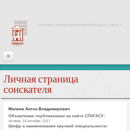
Перейти к основному содержанию
НАУЧНАЯ И ИННОВАЦИОННАЯ ДЕЯТЕЛЬНОСТЬ СПБГАСУ
Главная
Личная страница
Информация
соискателя
Войти
Малков Антон Владимирович
Имя или почта
*
Объявление опубликовано на сайте СПбГАСУ:
четверг, 19 октября, 2017
Шифр и наименование научной специальности: