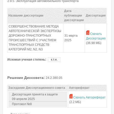
Пароль
*
2.9.5. Эксплуатация автомобильного транспорта
Дата
Название диссертации
публикации
Диссертация
Забыли пароль?
диссертации
СОВЕРШЕНСТВОВАНИЕ МЕТОДА
АВТОТЕХНИЧЕСКОЙ ЭКСПЕРТИЗЫ
Скачать
ДОРОЖНО-ТРАНСПОРТНЫХ
31 марта
Диссертацию
ПРОИСШЕСТВИЙ С УЧАСТИЕМ
2025
(36.98 МБ)
ТРАНСПОРТНЫХ СРЕДСТВ
КАТЕГОРИЙ M2, N2, N3
Искомая ученая степень:
к.т.н.
Решение Диссовета:
24.2.380.05
Заседание Диссертационного совета
Автореферат
Диссертация принята к защите
Скачать Автореферат
09 апреля 2025
(2.2 МБ)
Протокол №8