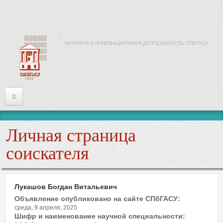
Перейти к основному содержанию
НАУЧНАЯ И ИННОВАЦИОННАЯ ДЕЯТЕЛЬНОСТЬ СПБГАСУ
Главная
Личная страница
Информация
соискателя
Войти
Лукашов Богдан Витальевич
Имя или почта
*
Объявление опубликовано на сайте СПбГАСУ:
среда, 9 апреля, 2025
Шифр и наименование научной специальности: