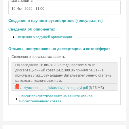
Дата защиты
16 Июн 2025 - 11:00
Сведения о научном руководителе (консультанте)
Сведения об оппонентах
Показать
Сведения о ведущей организации
Отзывы, поступившие на диссертацию и автореферат
Сведения о результатах защиты
На заседании 16 июня 2025 года, протокол №16
диссертационный совет 24.2.380.05 принял решение
присудить Лукашову Богдану Витальевичу ученую степень
кандидата технических наук.
zaklyuchenie_ds_lukashov_b.v.na_sayt.pdf
(6.16 МБ)
Показать
Список присутствовавших на защите членов
диссертационного совета