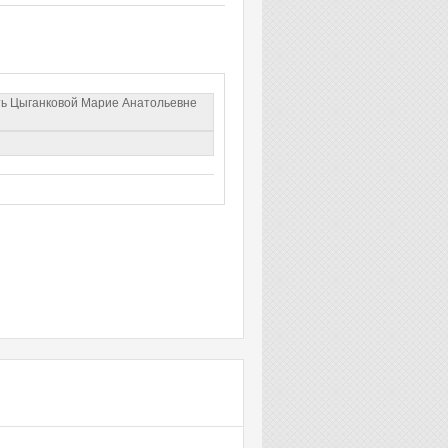
ить Цыганковой Марие Анатольевне