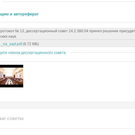
ацию и автореферат
 протокол № 13, диссертационный совет 24.2.380.04 принял решение присуд
ских наук.
_na_sayt.pdf
(6.72 МБ)
щите членов диссертационного совета
ые советы