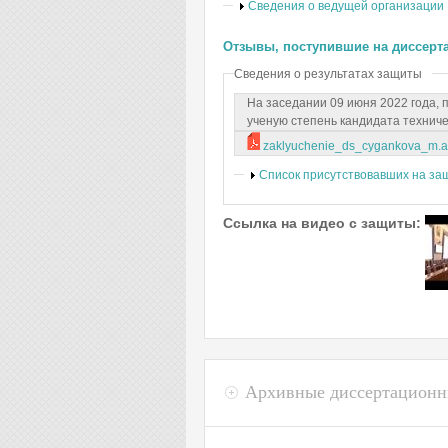
Показать
Сведения о ведущей организации
Отзывы, поступившие на диссерт
Сведения о результатах защиты
На заседании 09 июня 2022 года,
ученую степень кандидата техниче
zaklyuchenie_ds_cygankova_m.a.
Показать
Список присутствовавших на за
Ссылка на видео с защиты:
Архивные диссертационн