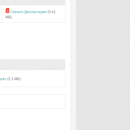
Скачать Диссертацию
(5.41
МБ)
ерат
(2.1 МБ)