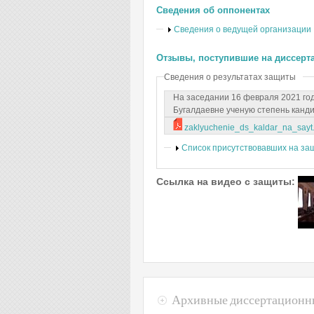
Сведения об оппонентах
Показать
Сведения о ведущей организации
Отзывы, поступившие на диссерт
Сведения о результатах защиты
На заседании 16 февраля 2021 го
Бугалдаевне ученую степень канди
zaklyuchenie_ds_kaldar_na_sayt
Показать
Список присутствовавших на за
Ссылка на видео с защиты:
Архивные диссертационн