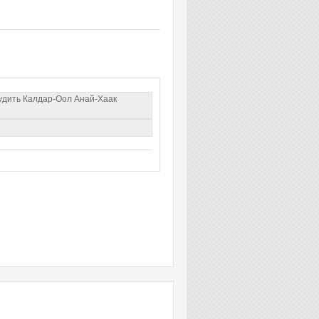
судить Калдар-Оол Анай-Хаак