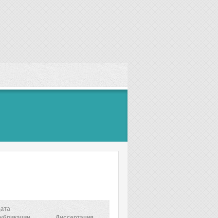
ата
убликации
Диссертация