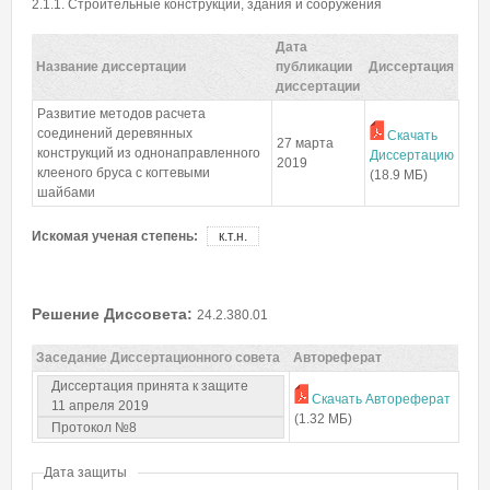
Пароль
*
2.1.1. Строительные конструкции, здания и сооружения
Дата
Название диссертации
публикации
Диссертация
Забыли пароль?
диссертации
Развитие методов расчета
соединений деревянных
Скачать
27 марта
конструкций из однонаправленного
Диссертацию
2019
клееного бруса с когтевыми
(18.9 МБ)
шайбами
Искомая ученая степень:
к.т.н.
Решение Диссовета:
24.2.380.01
Заседание Диссертационного совета
Автореферат
Диссертация принята к защите
Скачать Автореферат
11 апреля 2019
(1.32 МБ)
Протокол №8
Дата защиты