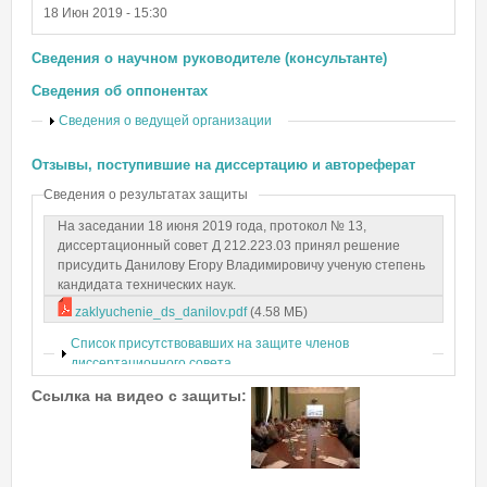
18 Июн 2019 - 15:30
Сведения о научном руководителе (консультанте)
Сведения об оппонентах
Показать
Сведения о ведущей организации
Отзывы, поступившие на диссертацию и автореферат
Сведения о результатах защиты
На заседании 18 июня 2019 года, протокол № 13,
диссертационный совет Д 212.223.03 принял решение
присудить Данилову Егору Владимировичу ученую степень
кандидата технических наук.
zaklyuchenie_ds_danilov.pdf
(4.58 МБ)
Показать
Список присутствовавших на защите членов
диссертационного совета
Ссылка на видео с защиты: