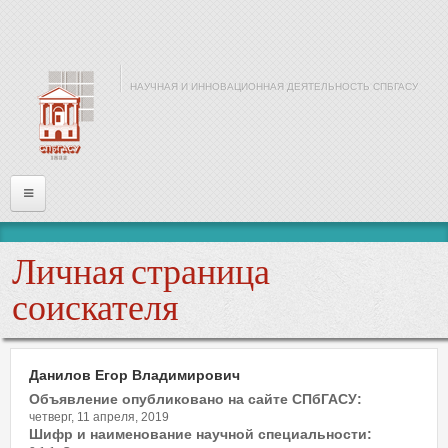
Перейти к основному содержанию
НАУЧНАЯ И ИННОВАЦИОННАЯ ДЕЯТЕЛЬНОСТЬ СПБГАСУ
Главная
Личная страница
Информация
соискателя
Войти
Данилов Егор Владимирович
Имя или почта
*
Объявление опубликовано на сайте СПбГАСУ:
четверг, 11 апреля, 2019
Шифр и наименование научной специальности: