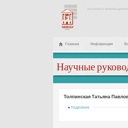
Перейти к основному содержанию
НАУЧНАЯ И ИННОВАЦИОНН
Главная
Информация
В
Научные руково
Толпинская Татьяна Павло
Показать
Подробнее