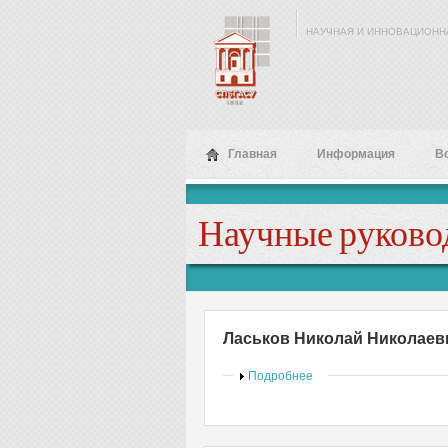
Перейти к основному содержанию
НАУЧНАЯ И ИННОВАЦИОНН
Главная
Информация
В
Научные руково
Ласьков Николай Николаев
Показать
Подробнее