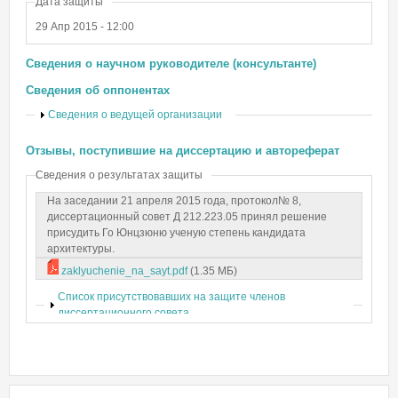
Дата защиты
29 Апр 2015 - 12:00
Сведения о научном руководителе (консультанте)
Сведения об оппонентах
Показать
Сведения о ведущей организации
Отзывы, поступившие на диссертацию и автореферат
Сведения о результатах защиты
На заседании 21 апреля 2015 года, протокол№ 8,
диссертационный совет Д 212.223.05 принял решение
присудить Го Юнцзюню ученую степень кандидата
архитектуры.
zaklyuchenie_na_sayt.pdf
(1.35 МБ)
Показать
Список присутствовавших на защите членов
диссертационного совета