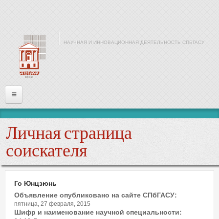
Перейти к основному содержанию
НАУЧНАЯ И ИННОВАЦИОННАЯ ДЕЯТЕЛЬНОСТЬ СПБГАСУ
Главная
Личная страница
Информация
соискателя
Войти
Го Юнцзюнь
Имя или почта
*
Объявление опубликовано на сайте СПбГАСУ:
пятница, 27 февраля, 2015
Шифр и наименование научной специальности: