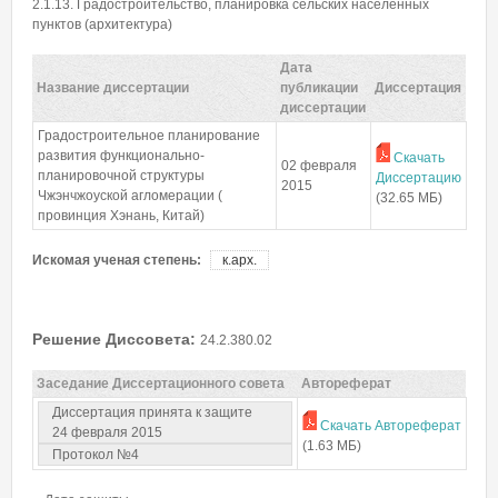
Пароль
*
2.1.13. Градостроительство, планировка сельских населенных
пунктов (архитектура)
Дата
Забыли пароль?
Название диссертации
публикации
Диссертация
диссертации
Градостроительное планирование
развития функционально-
Скачать
02 февраля
планировочной структуры
Диссертацию
2015
Чжэнчжоуской агломерации (
(32.65 МБ)
провинция Хэнань, Китай)
Искомая ученая степень:
к.арх.
Решение Диссовета:
24.2.380.02
Заседание Диссертационного совета
Автореферат
Диссертация принята к защите
Скачать Автореферат
24 февраля 2015
(1.63 МБ)
Протокол №4