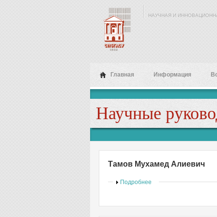
Перейти к основному содержанию
НАУЧНАЯ И ИННОВАЦИОНН
Главная
Информация
В
Научные руково
Тамов Мухамед Алиевич
Показать
Подробнее