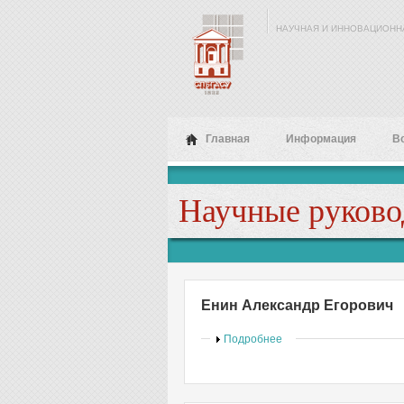
Перейти к основному содержанию
НАУЧНАЯ И ИННОВАЦИОНН
Главная
Информация
В
Научные руково
Енин Александр Егорович
Показать
Подробнее